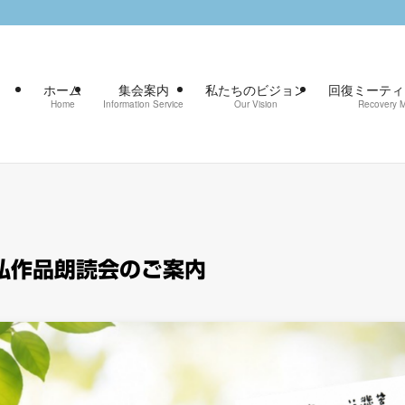
ホーム
集会案内
私たちのビジョン
回復ミーティン
Home
Information Service
Our Vision
Recovery M
弘作品朗読会のご案内